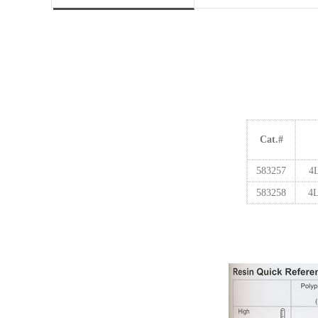
Cat.#
583257
4
583258
4L