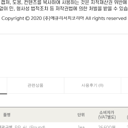
관련상품
사용후기 (0)
소비자가
품명
단위
(VAT별도)
 대광구병, PP, 4L (Round)
1ea
26,600원