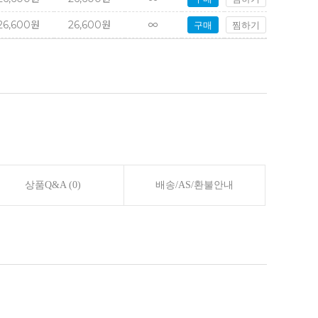
26,600원
26,600원
∞
구매
찜하기
상품Q&A (0)
배송/AS/환불안내