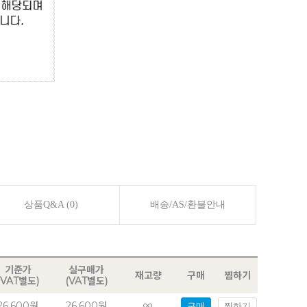
상품Q&A (0)
배송/AS/환불안내
기준가
실구매가
재고량
구매
찜하기
(VAT별도)
(VAT별도)
26,600원
26,600원
∞
구매
찜하기