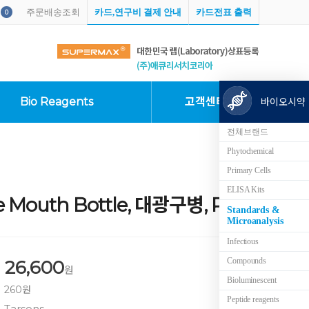
주문배송조회
카드,연구비 결제 안내
카드전표 출력
0
Bio Reagents
고객센터
바이오시약
전체브랜드
Phytochemical
Primary Cells
ELISA Kits
e Mouth Bottle, 대광구병, PP
Standards &
Microanalysis
Infectious
Compounds
26,600
원
Bioluminescent
260원
Peptide reagents
Tarsons