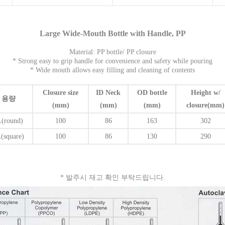
Large Wide-Mouth Bottle with Handle, PP
Material: PP bottle/ PP closure
* Strong easy to grip handle for convenience and safety while pouring
* Wide mouth allows easy filling and cleaning of contents
Closure size
ID Neck
OD bottle
Height w/
용량
(mm)
(mm)
(mm)
closure(mm)
L(round)
100
86
163
302
(square)
100
86
130
290
* 발주시 재고 확인 부탁드립니다.