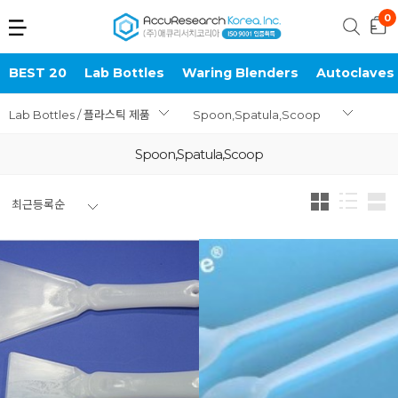
BEST 20
Lab Bottles
Waring Blenders
Autoclaves
Lab Bottles / 플라스틱 제품
Spoon,Spatula,Scoop
Spoon,Spatula,Scoop
최근등록순