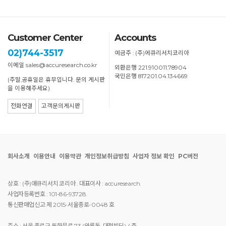
Customer Center
Accounts
02)744-3517
예금주 : (주)에큐리서치코리아
이메일 sales@accuresearch.co.kr
외환은행 221.910011.78904
국민은행 817201.04.134669
(주말,공휴일은 휴무입니다. 문의 게시판
을 이용해주세요)
전화연결
고객문의게시판
회사소개
이용안내
이용약관
개인정보취급방침
사업자 정보 확인
PC버전
상호 : (주)애큐리서치 코리아 . 대표이사 : accuresearch.
사업자등록번호 : 101-86-93728.
통신판매업신고:제 2015-서울종로-0048 호
주소 : 서울 종로구 돈화문로 73 (와룡동, 대정빌딩),4층.