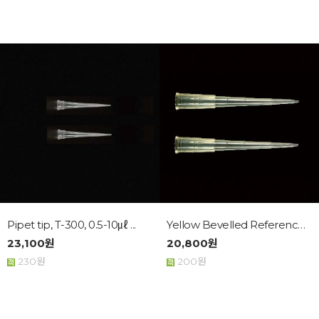
Pipet tip, T-300, 0.5-10㎕ ...
Yellow Bevelled Reference Ti...
23,100원
20,800원
230원
200원