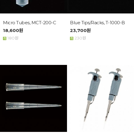
Micro Tubes, MCT-200-C
Blue Tips/Racks, T-1000-B
18,600원
23,700원
180원
230원