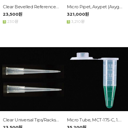
Clear Bevelled Reference Tip...
Micro Pipet, Axypet (Axygen)
23,500원
321,000원
230원
3,210원
Clear Universal Tips/Racks, ...
Micro Tube, MCT-175-C, 1.7ml...
23,500원
35,200원