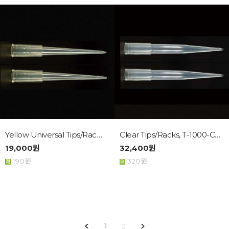
Yellow Universal Tips/Racks,...
Clear Tips/Racks, T-1000-C,1...
19,000원
32,400원
190원
320원
1
2