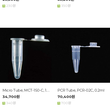
230원
350원
Micro Tube, MCT-150-C, 1.5ml
PCR Tube, PCR-02C, 0.2ml
34,700원
70,400원
340원
700원