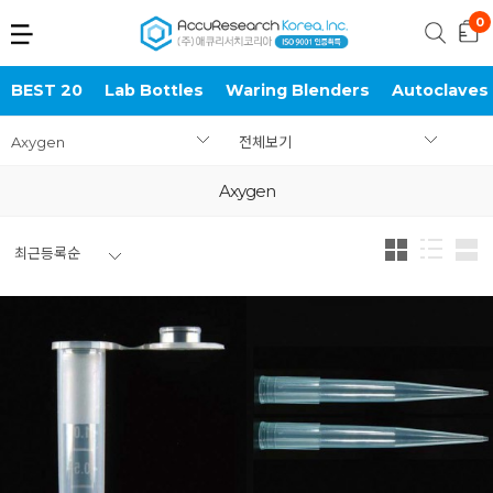
BEST 20
Lab Bottles
Waring Blenders
Autoclaves
Axygen
전체보기
Axygen
최근등록순