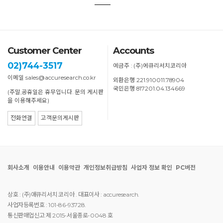
Customer Center
Accounts
02)744-3517
예금주 : (주)에큐리서치코리아
이메일 sales@accuresearch.co.kr
외환은행 221.910011.78904
국민은행 817201.04.134669
(주말,공휴일은 휴무입니다. 문의 게시판
을 이용해주세요)
전화연결
고객문의게시판
회사소개
이용안내
이용약관
개인정보취급방침
사업자 정보 확인
PC버전
상호 : (주)애큐리서치 코리아 . 대표이사 : accuresearch.
사업자등록번호 : 101-86-93728.
통신판매업신고:제 2015-서울종로-0048 호