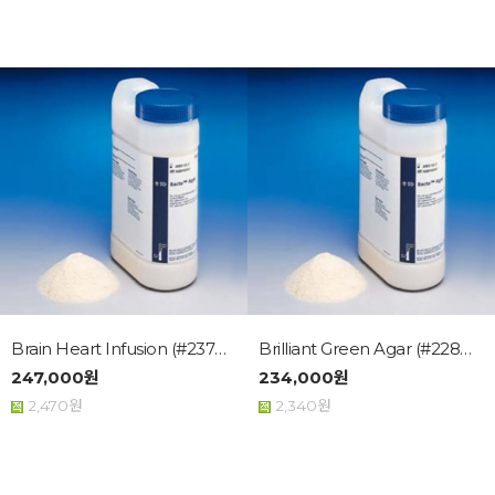
Brain Heart Infusion (#23750...
Brilliant Green Agar (#22853...
247,000원
234,000원
2,470원
2,340원