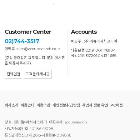
Customer Center
Accounts
02)744-3517
예금주 : (주)에큐리서치코리아
이메일 sales@accuresearch.co.kr
외환은행 221.910011.78904
국민은행 817201.04.134669
(주말,공휴일은 휴무입니다. 문의 게시판
을 이용해주세요)
전화연결
고객문의게시판
회사소개
이용안내
이용약관
개인정보취급방침
사업자 정보 확인
PC버전
상호 : (주)애큐리서치 코리아 . 대표이사 : accuresearch.
사업자등록번호 : 101-86-93728.
통신판매업신고:제 2015-서울종로-0048 호