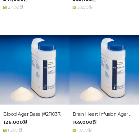
2,470원
3,650원
Blood Agar Base (#211037), B...
Brain Heart Infusion Agar (#...
126,000원
169,000원
1,260원
1,690원