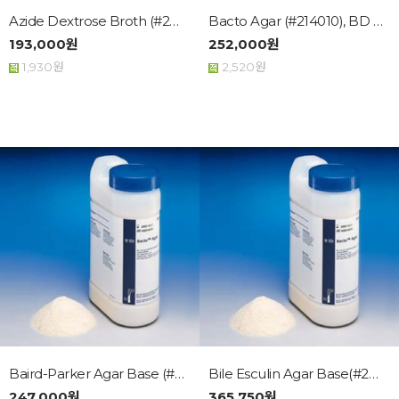
Azide Dextrose Broth (#23871...
Bacto Agar (#214010), BD Bac...
193,000원
252,000원
1,930원
2,520원
Baird-Parker Agar Base (#276...
Bile Esculin Agar Base(#2990...
247,000원
365,750원