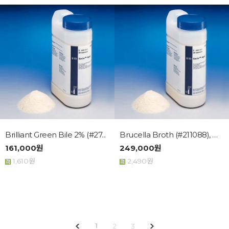
Brilliant Green Bile 2% (#27...
Brucella Broth (#211088), BD...
161,000원
249,000원
1,610원
2,490원
1
2
3