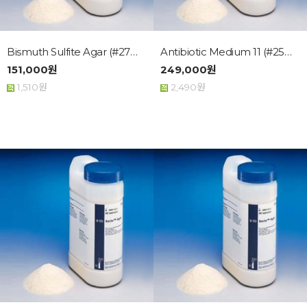
Bismuth Sulfite Agar (#27330...
Antibiotic Medium 11 (#25931...
151,000원
249,000원
1,510원
2,490원