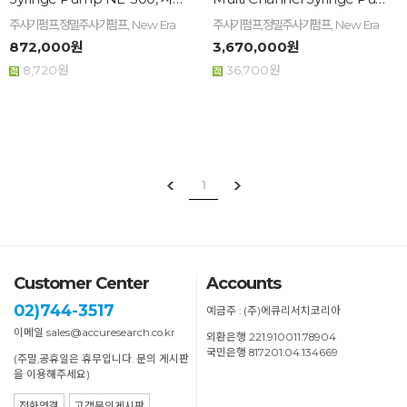
주사기펌프,정밀주사기펌프, New Era
주사기펌프,정밀주사기펌프, New Era
872,000원
3,670,000원
8,720원
36,700원
1
Customer Center
Accounts
02)744-3517
예금주 : (주)에큐리서치코리아
이메일 sales@accuresearch.co.kr
외환은행 221.910011.78904
국민은행 817201.04.134669
(주말,공휴일은 휴무입니다. 문의 게시판
을 이용해주세요)
전화연결
고객문의게시판