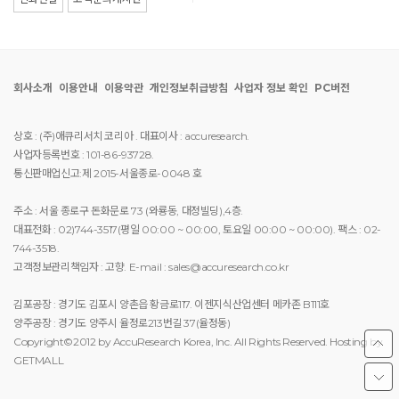
회사소개
이용안내
이용약관
개인정보취급방침
사업자 정보 확인
PC버전
상호 : (주)애큐리서치 코리아 . 대표이사 : accuresearch.
사업자등록번호 : 101-86-93728.
통신판매업신고:제 2015-서울종로-0048 호
주소 : 서울 종로구 돈화문로 73 (와룡동, 대정빌딩),4층.
대표전화 : 02)744-3517(평일 00:00 ~ 00:00, 토요일 00:00 ~ 00:00). 팩스 : 02-
744-3518.
고객정보관리책임자 : 고향. E-mail : sales@accuresearch.co.kr
김포공장 : 경기도 김포시 양촌읍 황금로117. 이젠지식산업센터 메카존 B111호
양주공장 : 경기도 양주시 율정로213번길 37(율정동)
Copyright©2012 by AccuResearch Korea, Inc. All Rights Reserved. Hosting by
GETMALL