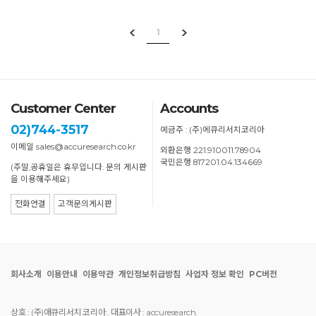
1
Customer Center
Accounts
02)744-3517
예금주 : (주)에큐리서치코리아
이메일 sales@accuresearch.co.kr
외환은행 221.910011.78904
국민은행 817201.04.134669
(주말,공휴일은 휴무입니다. 문의 게시판
을 이용해주세요)
전화연결
고객문의게시판
회사소개
이용안내
이용약관
개인정보취급방침
사업자 정보 확인
PC버전
상호 : (주)애큐리서치 코리아 . 대표이사 : accuresearch.