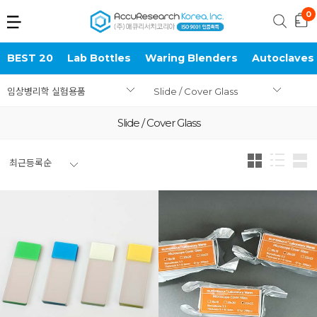
BEST 20
Lab Bottles
Waring Blenders
Autoclaves
임상병리학 실험용품
Slide / Cover Glass
Slide / Cover Glass
최근등록순