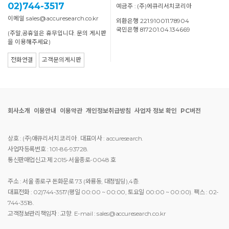
02)744-3517
예금주 : (주)에큐리서치코리아
이메일 sales@accuresearch.co.kr
외환은행 221.910011.78904
국민은행 817201.04.134669
(주말,공휴일은 휴무입니다. 문의 게시판
을 이용해주세요)
전화연결
고객문의게시판
회사소개
이용안내
이용약관
개인정보취급방침
사업자 정보 확인
PC버전
상호 : (주)애큐리서치 코리아 . 대표이사 : accuresearch.
사업자등록번호 : 101-86-93728.
통신판매업신고:제 2015-서울종로-0048 호
주소 : 서울 종로구 돈화문로 73 (와룡동, 대정빌딩),4층.
대표전화 : 02)744-3517(평일 00:00 ~ 00:00, 토요일 00:00 ~ 00:00). 팩스 : 02-
744-3518.
고객정보관리책임자 : 고향. E-mail : sales@accuresearch.co.kr